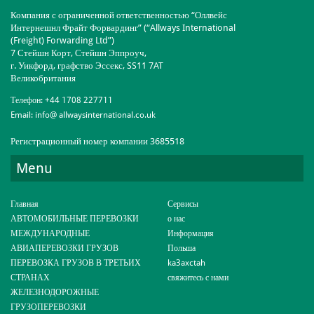
Компания с ограниченной ответственностью “Оллвейс
Интернешнл Фрайт Форвардинг” (“Allways International
(Freight) Forwarding Ltd”)
7 Стейшн Корт, Стейшн Эппроуч,
г. Уикфорд, графство Эссекс, SS11 7AT
Великобритания
Телефон:
+44 1708 227711
Email:
info@ allwaysinternational.co.uk
Регистрационный номер компании 3685518
Menu
Главная
Сервисы
АВТОМОБИЛЬНЫЕ ПЕРЕВОЗКИ
о нас
МЕЖДУНАРОДНЫЕ
Информация
АВИАПЕРЕВОЗКИ ГРУЗОВ
Польша
ПЕРЕВОЗКА ГРУЗОВ В ТРЕТЬИХ
ka3axctah
СТРАНАХ
свяжитесь с нами
ЖЕЛЕЗНОДОРОЖНЫЕ
ГРУЗОПЕРЕВОЗКИ