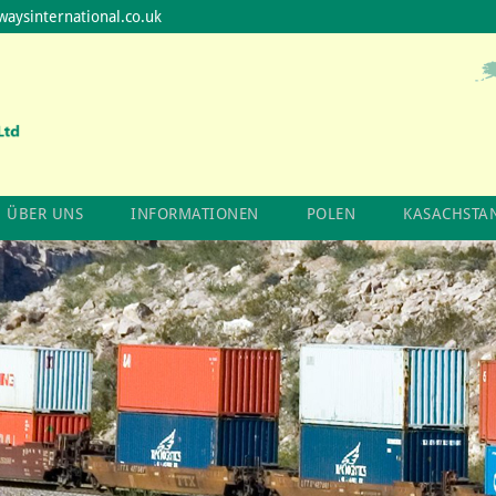
waysinternational.co.uk
ÜBER UNS
INFORMATIONEN
POLEN
KASACHSTA