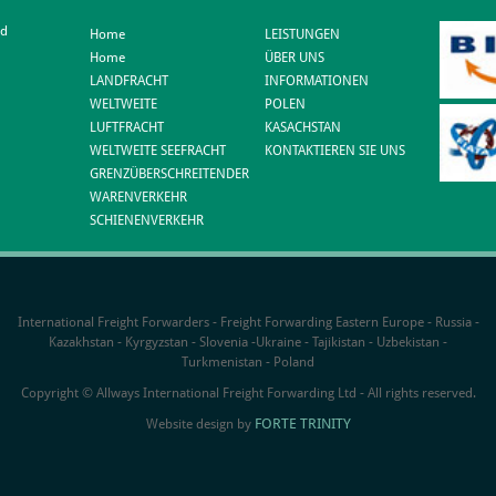
td
Home
LEISTUNGEN
Home
ÜBER UNS
LANDFRACHT
INFORMATIONEN
WELTWEITE
POLEN
LUFTFRACHT
KASACHSTAN
WELTWEITE SEEFRACHT
KONTAKTIEREN SIE UNS
GRENZÜBERSCHREITENDER
WARENVERKEHR
SCHIENENVERKEHR
International Freight Forwarders - Freight Forwarding Eastern Europe - Russia -
Kazakhstan - Kyrgyzstan - Slovenia -Ukraine - Tajikistan - Uzbekistan -
Turkmenistan - Poland
Copyright © Allways International Freight Forwarding Ltd - All rights reserved.
FORTE TRINITY
Website design by