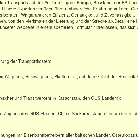
nalen Transports auf der Schiene in ganz Europa, Russland, der FSU u
Unsere Experten verfügen über umfangreiche Erfahrung auf dem Gebiet
 beraten. Wir garantieren Effizienz, Genauigkeit und Zuverlässigkeit.
n, von den Merkmalen der Lieferung und der Strecke ab.Detaillierte In
unserer Webseite in einem speziellen Formular hinterlassen, das sich 
rung der Transportkosten;
en Waggons, Halbwaggons, Plattformen, auf dem Gebiet der Republik 
kanischer und Transitverkehr in Kasachstan, den GUS-Ländern);
 dem Zug aus den GUS-Staaten, China, Südkorea, Japan und anderen L
ungen mit Eisenbahnbetreibern aller baltischen Länder, Osteuropas 