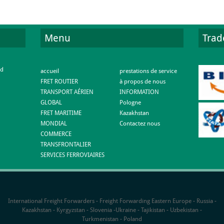
Menu
Trad
td
accueil
prestations de service
FRET ROUTIER
à propos de nous
TRANSPORT AÉRIEN
INFORMATION
GLOBAL
Pologne
FRET MARITIME
Kazakhstan
MONDIAL
Contactez nous
COMMERCE
TRANSFRONTALIER
SERVICES FERROVIAIRES
International Freight Forwarders - Freight Forwarding Eastern Europe - Russia -
Kazakhstan - Kyrgyzstan - Slovenia -Ukraine - Tajikistan - Uzbekistan -
Turkmenistan - Poland