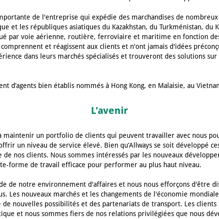
mportante de l'entreprise qui expédie des marchandises de nombreux p
que et les républiques asiatiques du Kazakhstan, du Turkménistan, du Ki
tué par voie aérienne, routière, ferroviaire et maritime en fonction des
mprennent et réagissent aux clients et n'ont jamais d'idées préconçue
rience dans leurs marchés spécialisés et trouveront des solutions s
ent d’agents bien établis nommés à Hong Kong, en Malaisie, au Vietnam,
L’avenir
 à maintenir un portfolio de clients qui peuvent travailler avec nous po
offrir un niveau de service élevé. Bien qu’Allways se soit développé ces
ice de nos clients. Nous sommes intéressés par les nouveaux développ
te-forme de travail efficace pour performer au plus haut niveau.
de de notre environnement d'affaires et nous nous efforçons d'être dis
us. Les nouveaux marchés et les changements de l'économie mondiale a
 nouvelles possibilités et des partenariats de transport. Les clients
stique et nous sommes fiers de nos relations privilégiées que nous dé