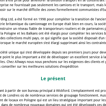
ision a été prise pour améliorer la division transport en se concentrant 
treprise ne fournissait pas seulement les camions et le transport, mais 
éussir sur le marché difficile des zones formellement communistes d'Eu
rding Ltd, a été formé en 1998 pour compléter la transition de l'ancie
ustrie britannique du camionnage en Europe était bien en cours, la sociét
nstruire un réseau fiable de transporteurs routiers et de partenaires p
s la Pologne et les Balkans ont été élargis pour compléter les services 
des collections multi pays, ce qui signifie que la société disposait d’u
lorsque le marché européen s’est élargi supprimant ainsi les contraint
ociété unique qui s’est développée depuis ses premiers jours pour dev
le point le plus important a été de développer un excellent service à la
ciles. Chez Allways nous nous penchons sur les exigences des clients 
 conseiller sur les meilleures solutions d'expédition
Le présent
nt à partir de son bureau principal à Wickford. L'emplacement est pr
est de Londres où de nombreux services de groupage fonctionnent. Aus
 de locaux en Pologne qui est un lieu stratégique important pour les l
nt dans de nombreux nouveaux domaines qui ont été développés ces de