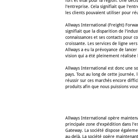
fort et vital pour la région. Une déc
l'entreprise. Cela signifiait que l'en
les clients pouvaient utiliser pour r
Allways International (Freight) Forwa
signifiait que la disparition de l'ind
connaissances et ses contacts pour co
croissante. Les services de ligne ver
Allways a eu la prévoyance de lancer 
vision qui a été pleinement réalisée 
Allways International est donc une s
pays. Tout au long de cette journée, 
réussir sur ces marchés encore diffi
produits afin que nous puissions vous
Allways International opère maintena
principale zone d'expédition dans l'
Gateway. La société dispose également
au-delà. La société opère maintena