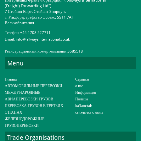
Интернешнл Фрайт Форвардинг” (“Allways International
(Freight) Forwarding Ltd”)
7 Стейшн Корт, Стейшн Эппроуч,
г. Уикфорд, графство Эссекс, SS11 7AT
Великобритания
Телефон:
+44 1708 227711
Email:
info@ allwaysinternational.co.uk
Регистрационный номер компании 3685518
Menu
Главная
Сервисы
АВТОМОБИЛЬНЫЕ ПЕРЕВОЗКИ
о нас
МЕЖДУНАРОДНЫЕ
Информация
АВИАПЕРЕВОЗКИ ГРУЗОВ
Польша
ПЕРЕВОЗКА ГРУЗОВ В ТРЕТЬИХ
ka3axctah
СТРАНАХ
свяжитесь с нами
ЖЕЛЕЗНОДОРОЖНЫЕ
ГРУЗОПЕРЕВОЗКИ
Trade Organisations