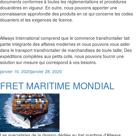
documents conformes à toutes les réglementations et procédures
douanières en vigueur. En outre, nous pouvons apporter une
connaissance approfondie des produits en ce qui concerne les codes
douaniers et les exigences de licence.
Allways International comprend que le commerce transfrontalier fait
partie intégrante des affaires modernes et nous pouvons vous aider
dans le transport transfrontalier de marchandises de toute taille; Des
expéditions complètes aux petits colis, nous pouvons fournir une
solution sur mesure qui correspond à vos besoins.
Posted
janvier 16, 2020
janvier 28, 2020
on
FRET MARITIME MONDIAL
Les spécialistes de la division dédiée au fret maritime d’Allways