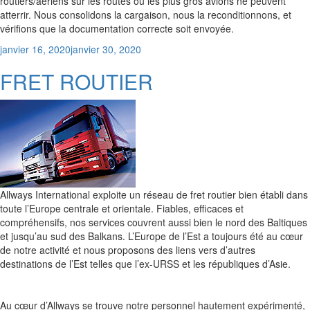
routiers/aériens sur les routes où les plus gros avions ne peuvent
atterrir. Nous consolidons la cargaison, nous la reconditionnons, et
vérifions que la documentation correcte soit envoyée.
Posted
janvier 16, 2020
janvier 30, 2020
on
FRET ROUTIER
Allways International exploite un réseau de fret routier bien établi dans
toute l’Europe centrale et orientale. Fiables, efficaces et
compréhensifs, nos services couvrent aussi bien le nord des Baltiques
et jusqu’au sud des Balkans. L’Europe de l’Est a toujours été au cœur
de notre activité et nous proposons des liens vers d’autres
destinations de l’Est telles que l’ex-URSS et les républiques d’Asie.
Au cœur d’Allways se trouve notre personnel hautement expérimenté,