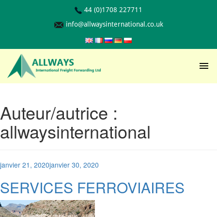
44 (0)1708 227711
info@allwaysinternational.co.uk
Auteur/autrice :
allwaysinternational
Posted
janvier 21, 2020
janvier 30, 2020
on
SERVICES FERROVIAIRES