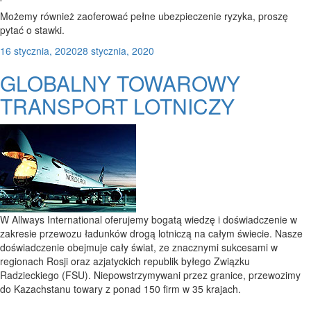
Możemy również zaoferować pełne ubezpieczenie ryzyka, proszę
pytać o stawki.
Posted
16 stycznia, 2020
28 stycznia, 2020
on
GLOBALNY TOWAROWY
TRANSPORT LOTNICZY
W Allways International oferujemy bogatą wiedzę i doświadczenie w
zakresie przewozu ładunków drogą lotniczą na całym świecie. Nasze
doświadczenie obejmuje cały świat, ze znacznymi sukcesami w
regionach Rosji oraz azjatyckich republik byłego Związku
Radzieckiego (FSU). Niepowstrzymywani przez granice, przewozimy
do Kazachstanu towary z ponad 150 firm w 35 krajach.