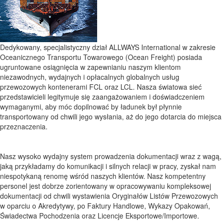
Dedykowany, specjalistyczny dział ALLWAYS International w zakresie
Oceanicznego Transportu Towarowego (Ocean Freight) posiada
ugruntowane osiągnięcia w zapewnianiu naszym klientom
niezawodnych, wydajnych i opłacalnych globalnych usług
przewozowych kontenerami FCL oraz LCL. Nasza światowa sieć
przedstawicieli legitymuje się zaangażowaniem i doświadczeniem
wymaganymi, aby móc dopilnować by ładunek był płynnie
transportowany od chwili jego wysłania, aż do jego dotarcia do miejsca
przeznaczenia.
Nasz wysoko wydajny system prowadzenia dokumentacji wraz z wagą,
jaką przykładamy do komunikacji i silnych relacji w pracy, zyskał nam
niespotykaną renomę wśród naszych klientów. Nasz kompetentny
personel jest dobrze zorientowany w opracowywaniu kompleksowej
dokumentacji od chwili wystawienia Oryginałów Listów Przewozowych
w oparciu o Akredytywy, po Faktury Handlowe, Wykazy Opakowań,
Świadectwa Pochodzenia oraz Licencje Eksportowe/Importowe.