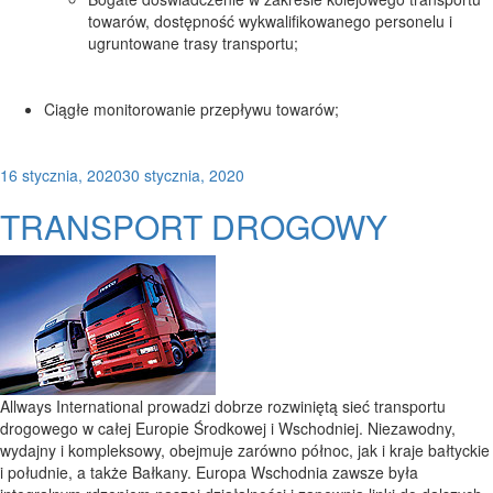
towarów, dostępność wykwalifikowanego personelu i
ugruntowane trasy transportu;
Ciągłe monitorowanie przepływu towarów;
Posted
16 stycznia, 2020
30 stycznia, 2020
on
TRANSPORT DROGOWY
Allways International prowadzi dobrze rozwiniętą sieć transportu
drogowego w całej Europie Środkowej i Wschodniej. Niezawodny,
wydajny i kompleksowy, obejmuje zarówno północ, jak i kraje bałtyckie
i południe, a także Bałkany. Europa Wschodnia zawsze była