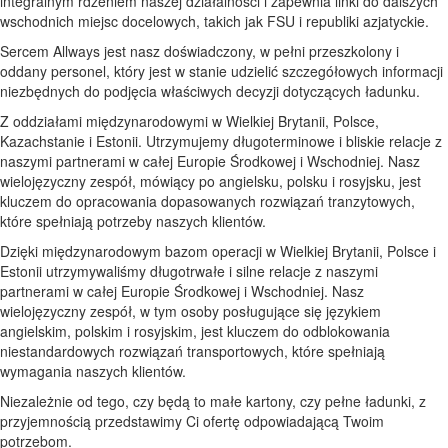
integralnym rdzeniem naszej działalności i zapewnia linki do dalszych
wschodnich miejsc docelowych, takich jak FSU i republiki azjatyckie.
Sercem Allways jest nasz doświadczony, w pełni przeszkolony i
oddany personel, który jest w stanie udzielić szczegółowych informacji
niezbędnych do podjęcia właściwych decyzji dotyczących ładunku.
Z oddziałami międzynarodowymi w Wielkiej Brytanii, Polsce,
Kazachstanie i Estonii. Utrzymujemy długoterminowe i bliskie relacje z
naszymi partnerami w całej Europie Środkowej i Wschodniej. Nasz
wielojęzyczny zespół, mówiący po angielsku, polsku i rosyjsku, jest
kluczem do opracowania dopasowanych rozwiązań tranzytowych,
które spełniają potrzeby naszych klientów.
Dzięki międzynarodowym bazom operacji w Wielkiej Brytanii, Polsce i
Estonii utrzymywaliśmy długotrwałe i silne relacje z naszymi
partnerami w całej Europie Środkowej i Wschodniej. Nasz
wielojęzyczny zespół, w tym osoby posługujące się językiem
angielskim, polskim i rosyjskim, jest kluczem do odblokowania
niestandardowych rozwiązań transportowych, które spełniają
wymagania naszych klientów.
Niezależnie od tego, czy będą to małe kartony, czy pełne ładunki, z
przyjemnością przedstawimy Ci ofertę odpowiadającą Twoim
potrzebom.