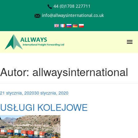
44 (0)1708 227711
info@allwaysinternational.co.uk
Autor:
allwaysinternational
Posted
21 stycznia, 2020
30 stycznia, 2020
on
USŁUGI KOLEJOWE