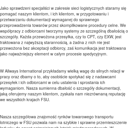
Jako sprawdzeni specjaliści w zakresie sieci logistycznych staramy się
pomagać naszym klientom, i ich klientom, w przygotowaniu i
przetwarzaniu dokumentacji wymaganej do sprawnego
przeprowadzenia towarów przez skomplikowane procedury celne. We
współpracy z odbiorcami tworzymy systemy ze szczególną dbałością o
szczegóły. Każda przewożona przesyłka, czy to CPT, czy EXW, jest
traktowana z najwyższą starannością, a żadna z nich nie jest
przewożona bez akceptacji odbiorcy, zaś komunikacja jest traktowana
jako najważniejszy element w całym procesie spedycyjnym.
W Allways International przykładamy wielką wagę do silnych relacji w
pracy oraz dbamy o to, aby osobiście spotykać się z nadawcami
przesyłek i ich odbiorcami w celu ustalenia i sprostania ich
wymaganiom. Nasza sumienna dbałość o szczegóły dokumentacji,
jaką oferujemy naszym klientom, zyskała nam niezrównaną reputację
we wszystkich krajach FSU.
Nasza szczegółowa znajomość rynków towarowego transportu
lotniczego w FSU pozwala nam na szybkie i sprawne przemieszczenie
ładunku do nawet najmniejszych lotnisk międzynarodowych. W